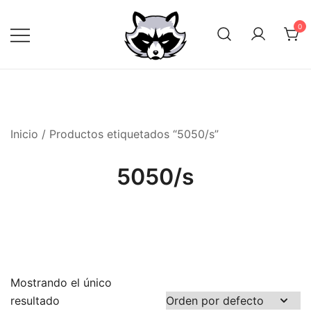
Saltar
al
0
contenido
Inicio
/ Productos etiquetados “5050/s”
5050/s
Mostrando el único
resultado