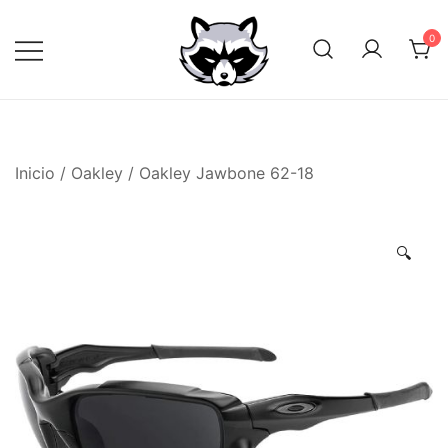
Saltar
al
0
contenido
Inicio
/
Oakley
/ Oakley Jawbone 62-18
🔍