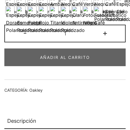
Oakley
-
+
Jawbone
62-
18
AÑADIR AL CARRITO
cantidad
CATEGORÍA:
Oakley
Descripción