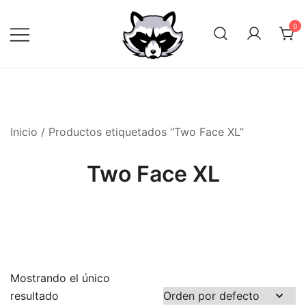
Saltar
al
0
contenido
Inicio
/ Productos etiquetados “Two Face XL”
Two Face XL
Mostrando el único
resultado