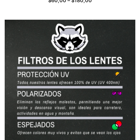
$
60,00
–
$
180,00