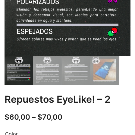
Repuestos EyeLike! – 2
$
60,00
–
$
70,00
Color