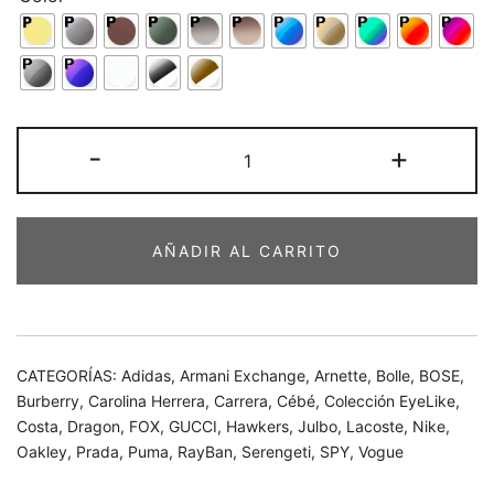
Repuestos
-
+
EyeLike!
-
2
AÑADIR AL CARRITO
cantidad
CATEGORÍAS:
Adidas
,
Armani Exchange
,
Arnette
,
Bolle
,
BOSE
,
Burberry
,
Carolina Herrera
,
Carrera
,
Cébé
,
Colección EyeLike
,
Costa
,
Dragon
,
FOX
,
GUCCI
,
Hawkers
,
Julbo
,
Lacoste
,
Nike
,
Oakley
,
Prada
,
Puma
,
RayBan
,
Serengeti
,
SPY
,
Vogue