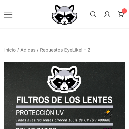
Saltar
al
0
contenido
Inicio
/
Adidas
/ Repuestos EyeLike! – 2
🔍