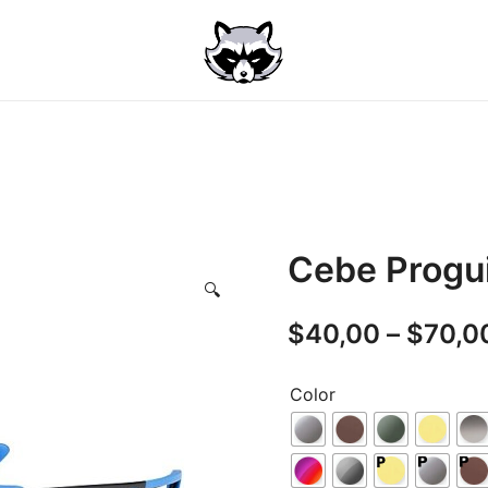
Cebe Progu
🔍
$
40,00
–
$
70,0
Color