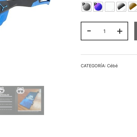
Cebe
-
+
Proguide
cantidad
CATEGORÍA:
Cébé