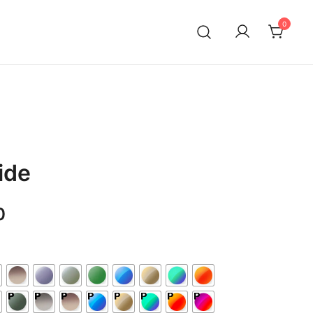
0
ide
0