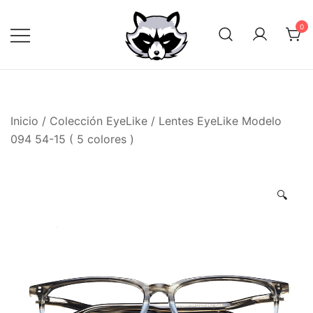
Saltar
al
0
contenido
Inicio
/
Colección EyeLike
/ Lentes EyeLike Modelo
094 54-15 ( 5 colores )
🔍