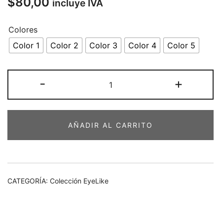
$
80,00
incluye IVA
Colores
Color 1
Color 2
Color 3
Color 4
Color 5
Lentes
-
+
EyeLike
Modelo
094
AÑADIR AL CARRITO
54-
15
(
5
colores
CATEGORÍA:
Colección EyeLike
)
cantidad