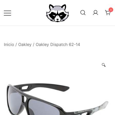
Saltar
al
0
contenido
Inicio
/
Oakley
/ Oakley Dispatch 62-14
🔍