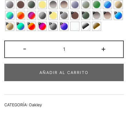
Oakley
-
+
Dispatch
62-
14
AÑADIR AL CARRITO
cantidad
CATEGORÍA:
Oakley