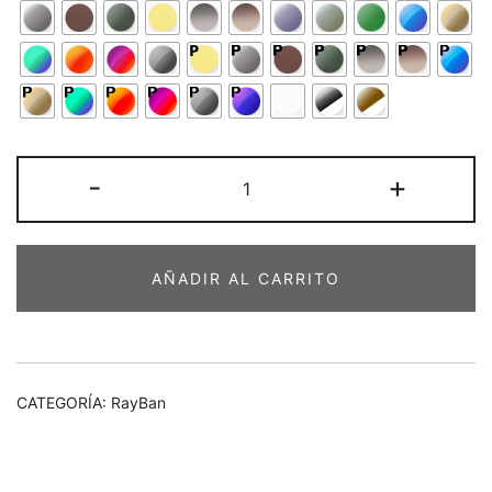
RayBan
-
+
RB3445
61-
17
AÑADIR AL CARRITO
cantidad
CATEGORÍA:
RayBan