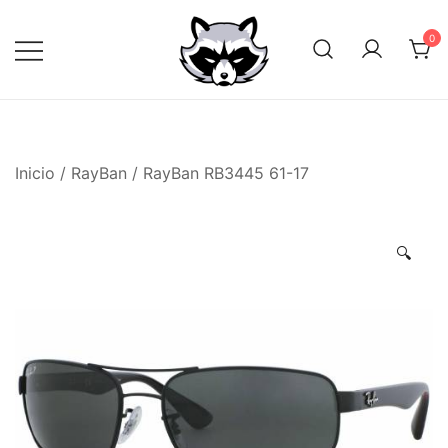
Saltar
al
0
contenido
Inicio
/
RayBan
/ RayBan RB3445 61-17
🔍