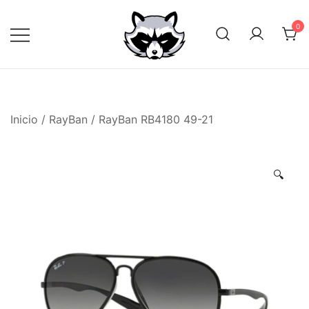
Saltar
al
0
contenido
Inicio
/
RayBan
/ RayBan RB4180 49-21
🔍