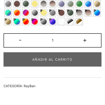
RayBan
-
+
RB4180
49-
21
AÑADIR AL CARRITO
cantidad
CATEGORÍA:
RayBan